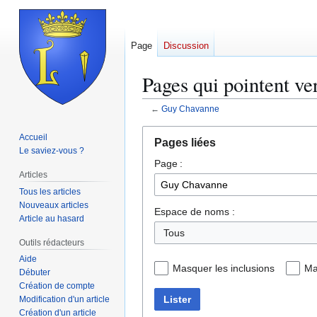
Page
Discussion
Pages qui pointent v
←
Guy Chavanne
Aller
Aller
Accueil
Pages liées
à
à
Le saviez-vous ?
Page :
la
la
Articles
navigation
recherche
Tous les articles
Nouveaux articles
Espace de noms :
Article au hasard
Tous
Outils rédacteurs
Aide
Masquer les inclusions
Ma
Débuter
Création de compte
Lister
Modification d'un article
Création d'un article