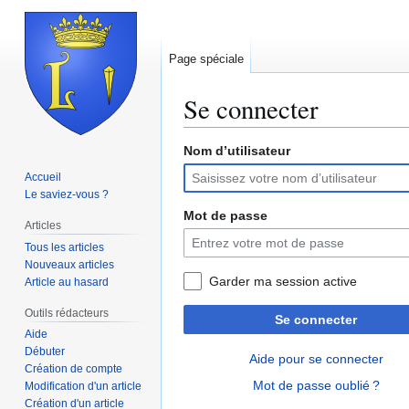
Page spéciale
Se connecter
Nom d’utilisateur
Aller
Aller
à
à
Accueil
la
la
Le saviez-vous ?
navigation
recherche
Mot de passe
Articles
Tous les articles
Nouveaux articles
Garder ma session active
Article au hasard
Outils rédacteurs
Se connecter
Aide
Débuter
Aide pour se connecter
Création de compte
Mot de passe oublié ?
Modification d'un article
Création d'un article