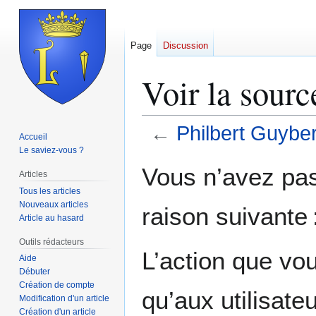
Page
Discussion
Voir la sourc
←
Philbert Guyber
Accueil
Le saviez-vous ?
Aller
Aller
Vous n’avez pas 
Articles
à
à
Tous les articles
la
la
Nouveaux articles
raison suivante 
navigation
recherche
Article au hasard
Outils rédacteurs
L’action que vo
Aide
Débuter
Création de compte
qu’aux utilisate
Modification d'un article
Création d'un article