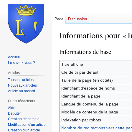
Page
Discussion
Informations pour « 
Informations de base
Aller
Aller
à
à
Accueil
Le saviez-vous ?
la
la
Titre affiché
navigation
recherche
Clé de tri par défaut
Articles
Tous les articles
Taille de la page (en octets)
Nouveaux articles
Identifiant dʼespace de noms
Article au hasard
Identifiant de la page
Outils rédacteurs
Langue du contenu de la page
Aide
Modèle de contenu de la page
Débuter
Création de compte
Indexation par robots
Modification d'un article
Nombre de redirections vers cette pa
Création d'un article