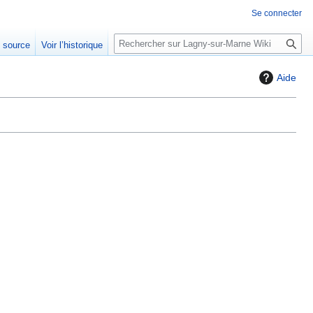
Se connecter
R
e source
Voir l’historique
e
c
Aide
h
e
r
c
h
e
r