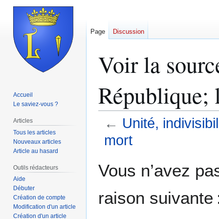
Page
Discussion
Voir la source
République; l
Accueil
Le saviez-vous ?
←
Unité, indivisibi
Articles
Tous les articles
mort
Nouveaux articles
Article au hasard
Aller
Aller
Vous n’avez pas 
Outils rédacteurs
à
à
Aide
la
la
Débuter
raison suivante 
navigation
recherche
Création de compte
Modification d'un article
Création d'un article