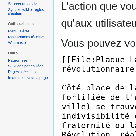
L’action que vo
Sourcer un article
Syntaxe wiki et règles
d'édition
qu’aux utilisate
Outils webmaster
Menu latéral
Modifications récentes
Vous pouvez voi
Webmaster
Outils
Pages liées
Suivi des pages liées
Pages spéciales
Informations sur la page