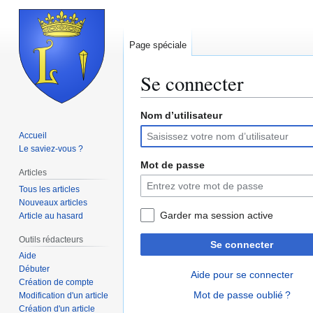
Page spéciale
Se connecter
Nom d’utilisateur
Aller
Aller
à
à
Accueil
la
la
Le saviez-vous ?
navigation
recherche
Mot de passe
Articles
Tous les articles
Nouveaux articles
Garder ma session active
Article au hasard
Outils rédacteurs
Se connecter
Aide
Débuter
Aide pour se connecter
Création de compte
Mot de passe oublié ?
Modification d'un article
Création d'un article