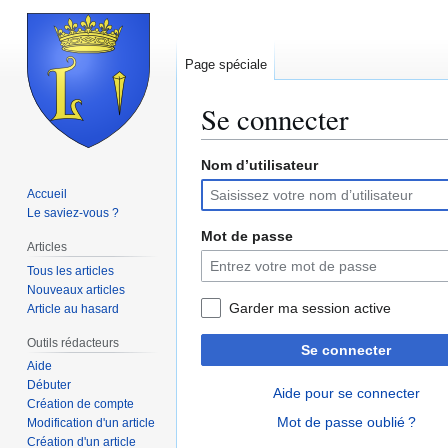
Page spéciale
Se connecter
Nom d’utilisateur
Aller
Aller
à
à
Accueil
la
la
Le saviez-vous ?
navigation
recherche
Mot de passe
Articles
Tous les articles
Nouveaux articles
Garder ma session active
Article au hasard
Outils rédacteurs
Se connecter
Aide
Débuter
Aide pour se connecter
Création de compte
Mot de passe oublié ?
Modification d'un article
Création d'un article