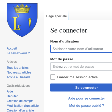
Page spéciale
Se connecter
Nom d’utilisateur
Aller
Aller
à
à
Accueil
la
la
Le saviez-vous ?
navigation
recherche
Mot de passe
Articles
Tous les articles
Nouveaux articles
Garder ma session active
Article au hasard
Outils rédacteurs
Se connecter
Aide
Débuter
Aide pour se connecter
Création de compte
Mot de passe oublié ?
Modification d'un article
Création d'un article