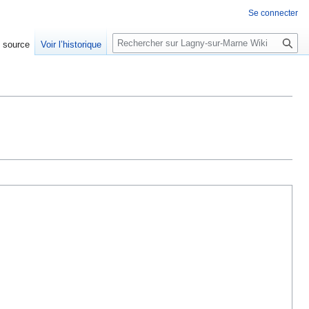
Se connecter
R
e source
Voir l’historique
e
c
h
e
r
c
h
e
r