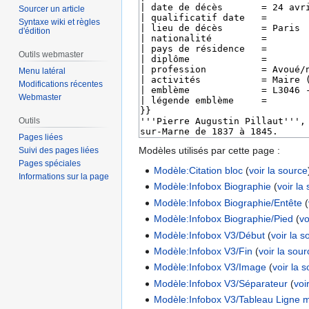
Sourcer un article
Syntaxe wiki et règles
d'édition
Outils webmaster
Menu latéral
Modifications récentes
Webmaster
Outils
Pages liées
Modèles utilisés par cette page :
Suivi des pages liées
Pages spéciales
Modèle:Citation bloc
(
voir la source
Informations sur la page
Modèle:Infobox Biographie
(
voir la
Modèle:Infobox Biographie/Entête
(
Modèle:Infobox Biographie/Pied
(
vo
Modèle:Infobox V3/Début
(
voir la 
Modèle:Infobox V3/Fin
(
voir la sou
Modèle:Infobox V3/Image
(
voir la 
Modèle:Infobox V3/Séparateur
(
voi
Modèle:Infobox V3/Tableau Ligne m