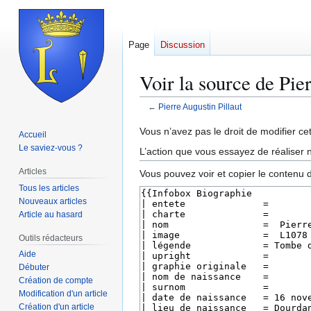
Page
Discussion
Voir la source de Pie
←
Pierre Augustin Pillaut
Aller
Aller
Vous n’avez pas le droit de modifier cet
Accueil
à
à
Le saviez-vous ?
L’action que vous essayez de réaliser n
la
la
Articles
Vous pouvez voir et copier le contenu 
navigation
recherche
Tous les articles
Nouveaux articles
Article au hasard
Outils rédacteurs
Aide
Débuter
Création de compte
Modification d'un article
Création d'un article