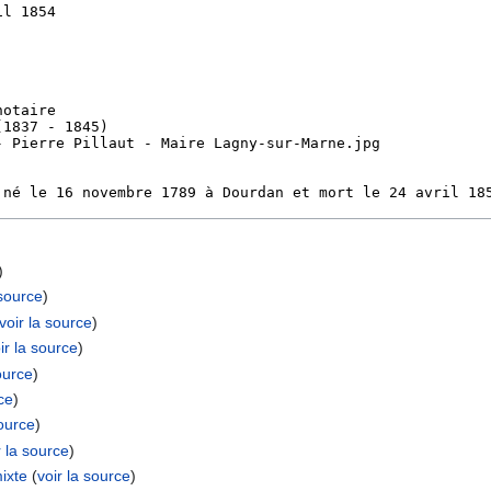
)
 source
)
voir la source
)
ir la source
)
source
)
rce
)
source
)
r la source
)
ixte
(
voir la source
)