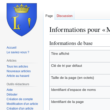
Page
Discussion
Informations pour « 
Informations de base
Aller
Aller
à
à
Accueil
Le saviez-vous ?
la
la
Titre affiché
navigation
recherche
Articles
Clé de tri par défaut
Tous les articles
Nouveaux articles
Article au hasard
Taille de la page (en octets)
Outils rédacteurs
Identifiant dʼespace de noms
Aide
Débuter
Création de compte
Identifiant de la page
Modification d'un article
Création d'un article