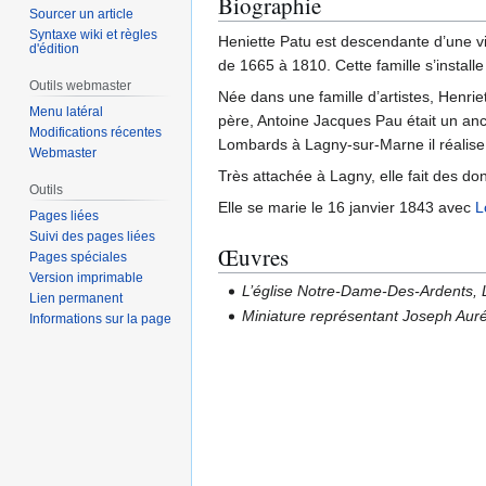
Biographie
Sourcer un article
Syntaxe wiki et règles
Heniette Patu est descendante d’une viei
d'édition
de 1665 à 1810. Cette famille s’instal
Outils webmaster
Née dans une famille d’artistes, Henrie
Menu latéral
père, Antoine Jacques Pau était un an
Modifications récentes
Lombards à Lagny-sur-Marne il réalise d
Webmaster
Très attachée à Lagny, elle fait des dona
Outils
Elle se marie le 16 janvier 1843 avec
L
Pages liées
Suivi des pages liées
Œuvres
Pages spéciales
Version imprimable
L’église Notre-Dame-Des-Ardents,
Lien permanent
Miniature représentant Joseph Aur
Informations sur la page