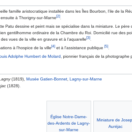
lle famille aristocratique installée dans les Îles Bourbon, l’ile de la Ré
[
2
]
le ensuite à Thorigny-sur-Marne
.
tte Patu dessine et peint mais se spécialise dans la miniature. Le père 
cien gentilhomme ordinaire de la Chambre du Roi. Domicilié rue des po
[
3
]
es vues de la ville en gravure et à l’aquarelle
.
[
4
]
[
5
]
tions à l'hospice de la ville
et à l'assistance publique
.
ouis Adolphe Humbert de Molard
, pionnier français de la photographe p
 Lagny
(1819),
Musée Gatien-Bonnet
,
Lagny-sur-Marne
éjac
(1828).
Église Notre-Dame-
Miniature de Jose
des-Ardents de Lagny-
Auréjac
sur-Marne