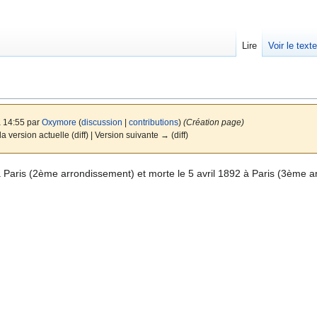
Lire
Voir le text
à 14:55 par
Oxymore
(
discussion
|
contributions
)
(Création page)
a version actuelle (diff) | Version suivante → (diff)
6 à Paris (2ème arrondissement) et morte le 5 avril 1892 à Paris (3ème 