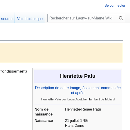
Se connecter
R
e source
Voir l’historique
e
c
h
e
r
c
h
e
arrondissement)
Henriette Patu
r
Description de cette image, également commentée
ci-après
Henriette Patu par Louis Adolphe Humbert de Molard
Nom de
Henriette-Renée Patu
naissance
Naissance
21 juillet 1796
Paris 2ème