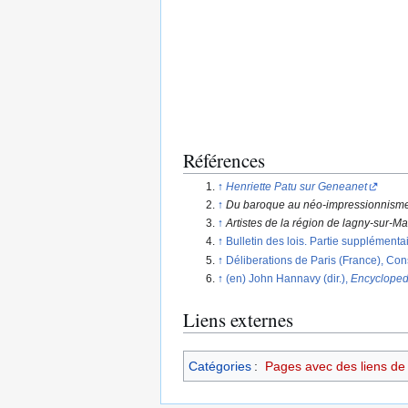
Références
↑
Henriette Patu sur Geneanet
↑
Du baroque au néo-impressionnisme
↑
Artistes de la région de lagny-sur-M
↑
Bulletin des lois. Partie supplément
↑
Déliberations de Paris (France), Con
↑
(en) John Hannavy (dir.),
Encycloped
Liens externes
Catégories
:
Pages avec des liens de f