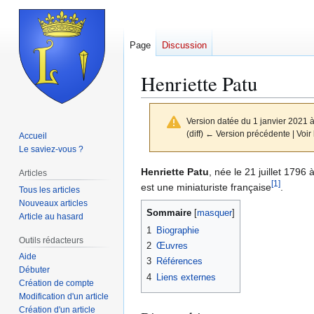
Page
Discussion
Henriette Patu
Version datée du 1 janvier 2021 
(diff) ← Version précédente | Voir l
Accueil
Le saviez-vous ?
Aller
Aller
Henriette Patu
, née le 21 juillet 179
Articles
[
1
]
à
à
est une miniaturiste française
.
Tous les articles
la
la
Nouveaux articles
Sommaire
Article au hasard
navigation
recherche
1
Biographie
Outils rédacteurs
2
Œuvres
Aide
3
Références
Débuter
4
Liens externes
Création de compte
Modification d'un article
Création d'un article