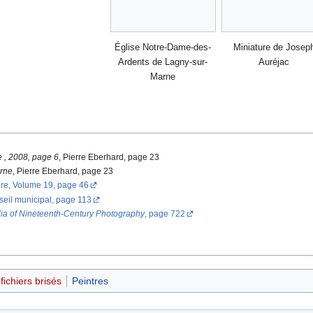
Église Notre-Dame-des-
Miniature de Josep
Ardents de Lagny-sur-
Auréjac
Marne
 , 2008, page 6
, Pierre Eberhard, page 23
arne
, Pierre Eberhard, page 23
aire, Volume 19, page 46
seil municipal, page 113
ia of Nineteenth-Century Photography
, page 722
ichiers brisés
Peintres