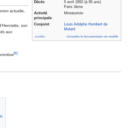
Décès
5 avril 1892
(à 95 ans)
Paris 3ème
union actuelle,
Activité
Miniaturiste
principale
Conjoint
Louis Adolphe Humbert de
d’Henriette, son
Molard
ids aux
modifier
Consultez la documentation du modèle
[
6
]
rimitive
.
ph