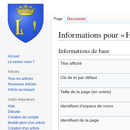
Page
Discussion
Informations pour « H
Informations de base
Aller
Aller
à
à
Accueil
Le saviez-vous ?
la
la
Titre affiché
navigation
recherche
Articles
Clé de tri par défaut
Tous les articles
Nouveaux articles
Article au hasard
Taille de la page (en octets)
Outils rédacteurs
Identifiant dʼespace de noms
Aide
Débuter
Création de compte
Identifiant de la page
Modification d'un article
Création d'un article