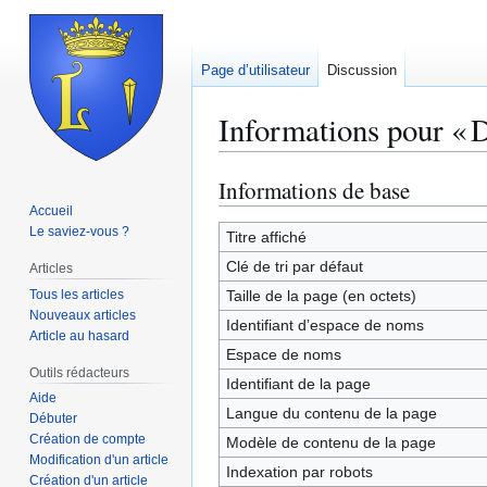
Page d’utilisateur
Discussion
Informations pour « 
Informations de base
Aller
Aller
à
à
Accueil
Le saviez-vous ?
la
la
Titre affiché
navigation
recherche
Clé de tri par défaut
Articles
Tous les articles
Taille de la page (en octets)
Nouveaux articles
Identifiant dʼespace de noms
Article au hasard
Espace de noms
Outils rédacteurs
Identifiant de la page
Aide
Langue du contenu de la page
Débuter
Création de compte
Modèle de contenu de la page
Modification d'un article
Indexation par robots
Création d'un article