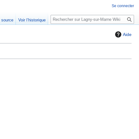
Se connecter
R
e source
Voir l’historique
e
c
Aide
h
e
r
c
h
e
r