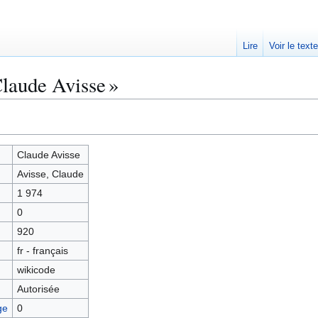
Lire
Voir le text
Claude Avisse »
Claude Avisse
Avisse, Claude
1 974
0
920
fr - français
wikicode
Autorisée
ge
0