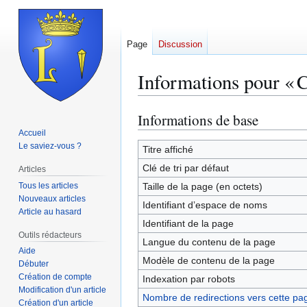
Page
Discussion
Informations pour « 
Informations de base
Aller
Aller
à
à
Accueil
Le saviez-vous ?
la
la
Titre affiché
navigation
recherche
Clé de tri par défaut
Articles
Tous les articles
Taille de la page (en octets)
Nouveaux articles
Identifiant dʼespace de noms
Article au hasard
Identifiant de la page
Outils rédacteurs
Langue du contenu de la page
Aide
Modèle de contenu de la page
Débuter
Création de compte
Indexation par robots
Modification d'un article
Nombre de redirections vers cette pa
Création d'un article