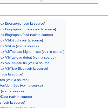
0
box Biographie
(
voir la source
)
ox Biographie/Entête
(
voir la source
)
ox Biographie/Pied
(
voir la source
)
box V3/Début
(
voir la source
)
box V3/Fin
(
voir la source
)
box V3/Tableau Ligne mixte
(
voir la source
)
box V3/Tableau début
(
voir la source
)
ox V3/Tableau fin
(
voir la source
)
ox V3/Titre Bloc
(
voir la source
)
(
voir la source
)
tes
(
voir la source
)
tes/données
(
voir la source
)
(
voir la source
)
/Data
(
voir la source
)
s
(
voir la source
)